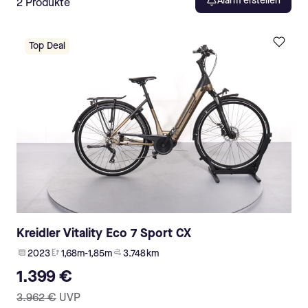
Alarm erstellen
2
Produkte
Top Deal
Kreidler Vitality Eco 7 Sport CX
2023
1,68m-1,85m
3.748 km
1.399 €
3.962 €
UVP