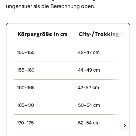
ungenauer als die Berechnung oben.
Körpergröße in cm
City-/Trekking-E-Bik
150–155
42–47 cm
155–160
44–49 cm
160–165
47–52 cm
165–170
50–54 cm
170–175
52–54 cm