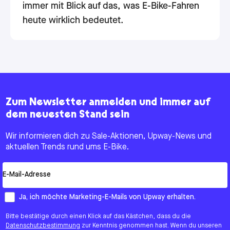
immer mit Blick auf das, was E-Bike-Fahren
heute wirklich bedeutet.
Zum Newsletter anmelden und immer auf
dem neuesten Stand sein
Wir informieren dich zu Sale-Aktionen, Upway-News und
aktuellen Trends rund ums E-Bike.
Email
How would you like to hear from us?
Ja, ich möchte Marketing-E-Mails von Upway erhalten.
Bitte bestätige durch einen Klick auf das Kästchen, dass du die
Datenschutzbestimmung
zur Kenntnis genommen hast. Wenn du unseren