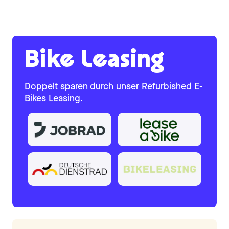
Bike Leasing
Doppelt sparen durch unser Refurbished E-
Bikes Leasing.